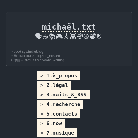
michaël.txt
🗣️☕📚🎮🎸👾🌈☮️📽️🤘
1.à_propos
2.légal
3.mails_&_RSS
4.recherche
5.contacts
6.now
7.musique