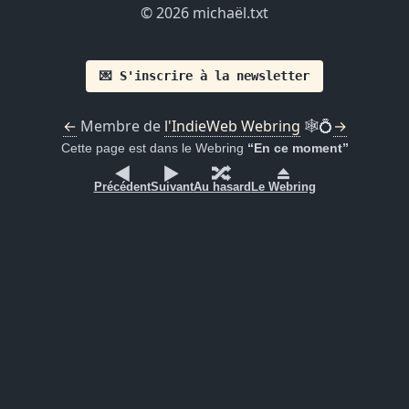
© 2026 michaël.txt
💌 S'inscrire à la newsletter
←
Membre de
l'IndieWeb Webring
🕸💍
→