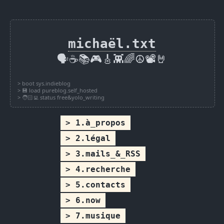
michaël.txt
🗣️☕📚🎮🎸👾🌈☮️📽️🤘
1.à_propos
2.légal
3.mails_&_RSS
4.recherche
5.contacts
6.now
7.musique