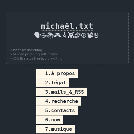
michaël.txt
🗣️☕📚🎮🎸👾🌈☮️📽️🤘
1.à_propos
2.légal
3.mails_&_RSS
4.recherche
5.contacts
6.now
7.musique