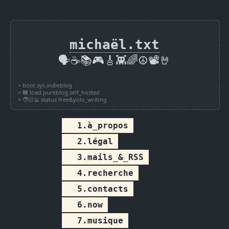
michaël.txt
🗣️☕📚🎮🎸👾🌈☮️📽️🤘
1.à_propos
2.légal
3.mails_&_RSS
4.recherche
5.contacts
6.now
7.musique