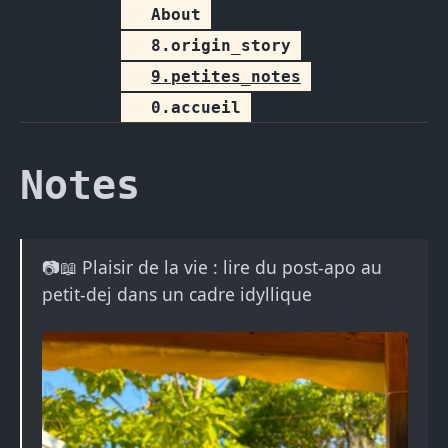
About
8.origin_story
9.petites_notes
0.accueil
Notes
📷📖 Plaisir de la vie : lire du post-apo au
petit-dej dans un cadre idyllique