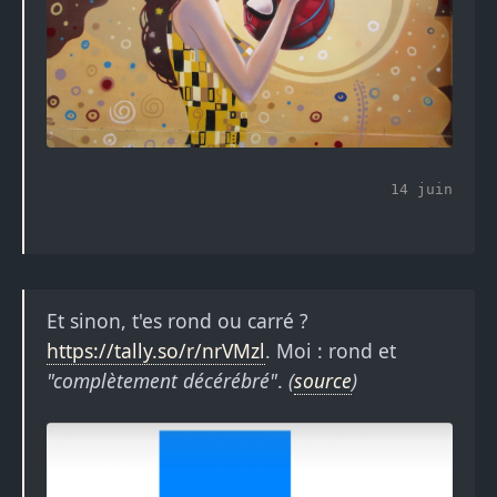
14 juin
Et sinon, t'es rond ou carré ?
https://tally.so/r/nrVMzl
. Moi : rond et
"complètement décérébré"
.
(
source
)