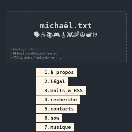
michaël.txt
🗣️☕📚🎮🎸👾🌈☮️📽️🤘
1.à_propos
2.légal
3.mails_&_RSS
4.recherche
5.contacts
6.now
7.musique