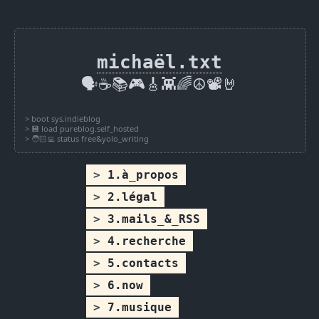
michaël.txt
🗣️☕📚🎮🎸👾🌈☮️📽️🤘
1.à_propos
2.légal
3.mails_&_RSS
4.recherche
5.contacts
6.now
7.musique