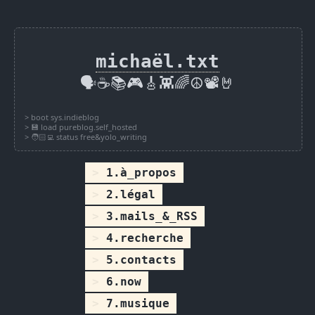
michaël.txt
🗣️☕📚🎮🎸👾🌈☮️📽️🤘
1.à_propos
2.légal
3.mails_&_RSS
4.recherche
5.contacts
6.now
7.musique