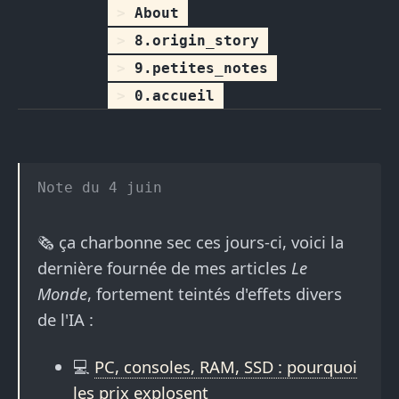
About
8.origin_story
9.petites_notes
0.accueil
4 juin
🗞️ ça charbonne sec ces jours-ci, voici la
dernière fournée de mes articles
Le
Monde
, fortement teintés d'effets divers
de l'IA :
💻
PC, consoles, RAM, SSD : pourquoi
les prix explosent