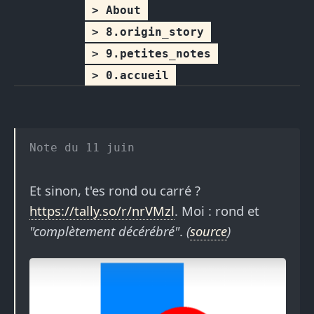
About
8.origin_story
9.petites_notes
0.accueil
11 juin
Et sinon, t'es rond ou carré ?
https://tally.so/r/nrVMzl
. Moi : rond et
"complètement décérébré"
.
(
source
)