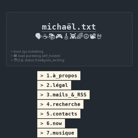
michaël.txt
🗣️☕📚🎮🎸👾🌈☮️📽️🤘
1.à_propos
2.légal
3.mails_&_RSS
4.recherche
5.contacts
6.now
7.musique