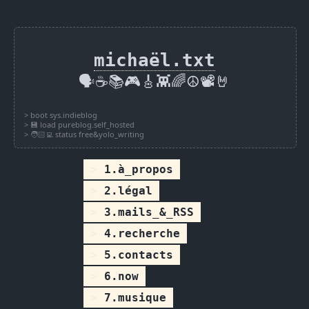
michaël.txt
🗣️☕📚🎮🎸👾🌈☮️📽️🤘
1.à_propos
2.légal
3.mails_&_RSS
4.recherche
5.contacts
6.now
7.musique