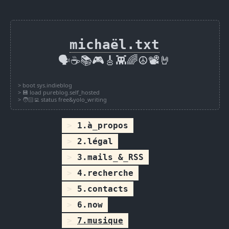
michaël.txt
🗣️☕📚🎮🎸👾🌈☮️📽️🤘
1.à_propos
2.légal
3.mails_&_RSS
4.recherche
5.contacts
6.now
7.musique