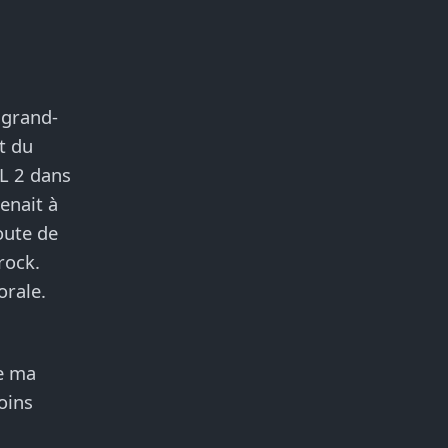
 grand-
t du
L 2 dans
enait à
oute de
rock.
orale.
e ma
oins