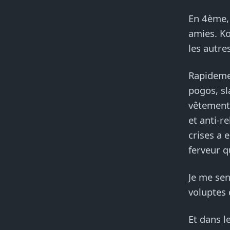
En 4ème, 
amies. Ko
les autres
Rapidemen
pogos, sl
vêtements
et anti-r
crises a 
ferveur q
Je me sen
voluptes 
Et dans l