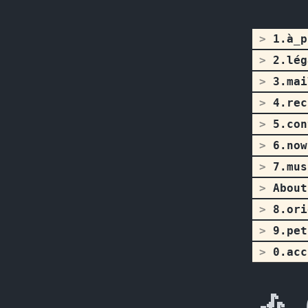
1.à_p
2.lég
3.mai
4.rec
5.con
6.now
7.mus
About
8.ori
9.pet
0.acc