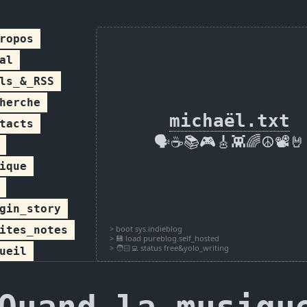
ropos
al
ls_&_RSS
herche
michaël.txt
tacts
🗣️☕📚🎮🎸👾🌈☮️📽️🤘
ique
gin_story
ites_notes
ueil