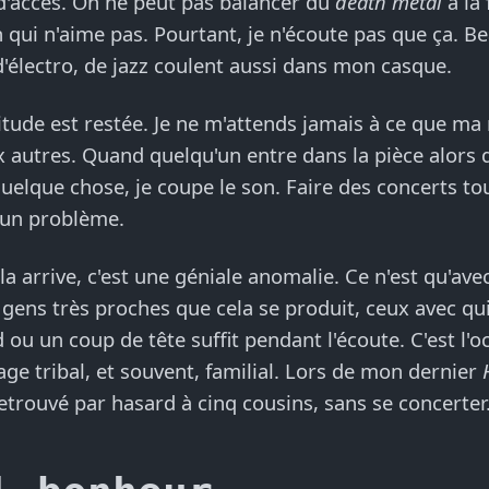
s d'accès. On ne peut pas balancer du
death metal
à la 
 qui n'aime pas. Pourtant, je n'écoute pas que ça. 
d'électro, de jazz coulent aussi dans mon casque.
titude est restée. Je ne m'attends jamais à ce que m
x autres. Quand quelqu'un entre dans la pièce alors 
quelque chose, je coupe le son. Faire des concerts to
 un problème.
a arrive, c'est une géniale anomalie. Ce n'est qu'ave
gens très proches que cela se produit, ceux avec qui
 ou un coup de tête suffit pendant l'écoute. C'est l'o
age tribal, et souvent, familial. Lors de mon dernier
retrouvé par hasard à cinq cousins, sans se concerter