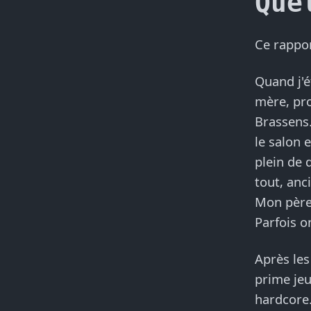
Que
Ce rappor
Quand j'é
mère, pro
Brassens.
le salon 
plein de 
tout, anc
Mon père 
Parfois o
Après le
prime jeu
hardcore.