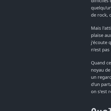
difficile
quelqu'un
de rock, 
Mais l'at
plaise au
j'écoute 
n'est pas
Quand cel
noyau de 
un regard
d'un part
on s'est 