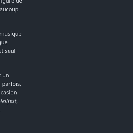
figure de
Beaucoup
a musique
que
ut seul
c un
 parfois,
ccasion
Hellfest
,
.