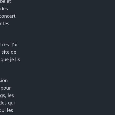
be et
 des
 concert
r les
es. J'ai
 site de
que je lis
sion
 pour
gs, les
dés qui
qui les