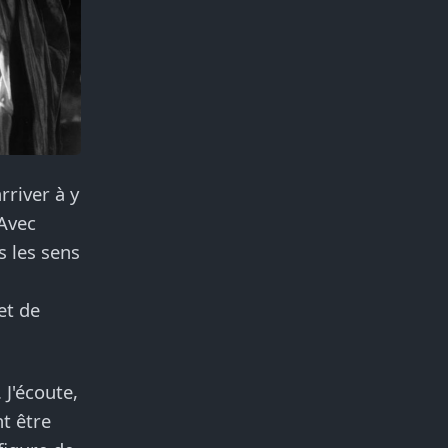
rriver à y
 Avec
 les sens
et de
 J'écoute,
t être