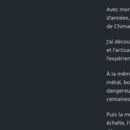
Avec mon 
d'années,
de Chima
J'ai déco
et l'arti
l'expérie
À la même
métal, bo
dangereus
centaines
Puis la m
échelle, 