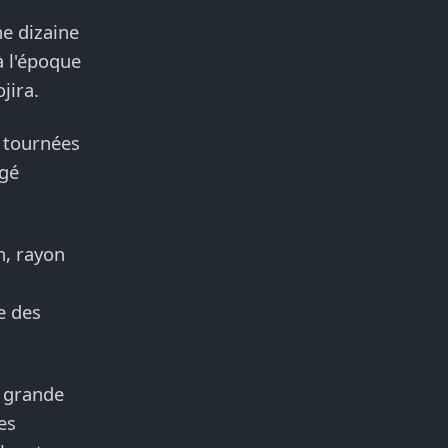
ne dizaine
à l'époque
jira.
s tournées
ngé
h, rayon
e des
à grande
es