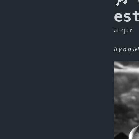
🎶
es
2 juin
Il y a qu