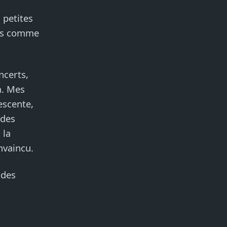
 petites
pas comme
ncerts,
m. Mes
escente,
ndes
 la
nvaincu.
 des