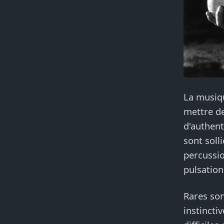
La musiqu
mettre de
d'authent
sont soll
percussio
pulsation
Rares son
instincti